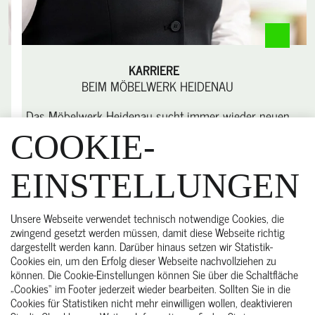
KARRIERE
BEIM MÖBELWERK HEIDENAU
Das Möbelwerk Heidenau sucht immer wieder neuen
Support für das Team in Heidenau!
COOKIE-
Ruf an: +49 15 259 100 224
EINSTELLUNGEN
E-Mail schicken
Zu Karriere
Unsere Webseite verwendet technisch notwendige Cookies, die
zwingend gesetzt werden müssen, damit diese Webseite richtig
dargestellt werden kann. Darüber hinaus setzen wir Statistik-
Cookies ein, um den Erfolg dieser Webseite nachvollziehen zu
können. Die Cookie-Einstellungen können Sie über die Schaltfläche
„Cookies“ im Footer jederzeit wieder bearbeiten. Sollten Sie in die
START
Cookies für Statistiken nicht mehr einwilligen wollen, deaktivieren
ÜBER UNS