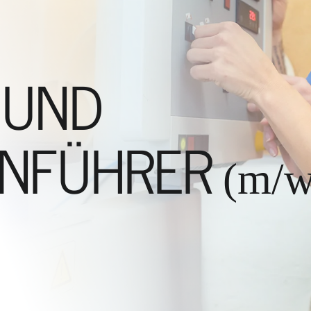
 UND
ENFÜHRER
(m/w