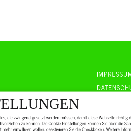
IMPRESSU
DATENSCH
AGBS & AE
TELLUNGEN
UMSETZUN
s, die zwingend gesetzt werden müssen, damit diese Webseite richtig da
chvollziehen zu können. Die Cookie-Einstellungen können Sie über die Scha
BARRIEREF
cht mehr einwilligen wollen, deaktivieren Sie die Checkboxen. Weitere Inf