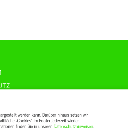
M
UTZ
BS
GSPLAN GEMÄSS ENEFG
rgestellt werden kann. Darüber hinaus setzen wir
ltfläche „Cookies“ im Footer jederzeit wieder
REIHEITSERKLÄRUNG
ormationen finden Sie in unseren
Datenschutzhinweisen
.